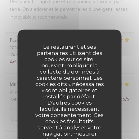
Restaurant magnifique et une cuisine a tomber part
terre. On a adorer et le personnelles d une gentillesses
incroyable je recommande
Pascal
M
Le restaurant et ses
2026-07-26
- 12:00 - Couverts 3
partenaires utilisent des
Service
:
5
/5
Ambiance
:
5
/5
Cuisine
:
4
/5
Qualité / Prix
:
cookies sur ce site,
4
/5
pouvant impliquer la
collecte de données à
caractère personnel. Les
cookies dits « nécessaires
Muriel
S
» sont obligatoires et
2026-07-25
- 13:00 - Couverts 2
installés par défaut.
Service
:
5
/5
Ambiance
:
5
/5
Cuisine
:
5
/5
Qualité / Prix
:
5
/5
D'autres cookies
facultatifs nécessitent
votre consentement. Ces
Tout était excellent, on s’est régalé.
cookies facultatifs
servent à analyser votre
navigation, mesurer