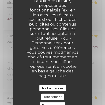
l'audience du site,
nicolas
S
proposer des
2026-07-24
- 19:30 - Couverts 4
fonctionnalités (ex : en
Service
:
5
/5
Ambiance
:
5
/5
Cuisine
:
5
/5
Qualité / Prix
:
lien avec les réseaux
sociaux) ou afficher des
4
/5
publicités ou contenus
personnalisés. Cliquez
sur « Tout accepter », «
Rudy
B
Tout refuser » ou «
2026-07-23
- 19:30 - Couverts 5
Personnaliser » pour
gérer vos préférences.
Service
:
5
/5
Ambiance
:
5
/5
Cuisine
:
5
/5
Qualité / Prix
:
5
/5
Vous pouvez modifier vos
choix à tout moment en
cliquant sur l'icône
Magnifique découverte! Accueil et service parfaits! Un
représentant un cookie
choix exceptionnel de viandes maturees...avec aussi
en bas à gauche des
des alternatives de premier choix (homard, poisson...).
pages du site.
Vins fins. Une très belle adresse!
Tout accepter
Tout refuser
Elisabeth
L
2026-07-23
- 19:30 - Couverts 2