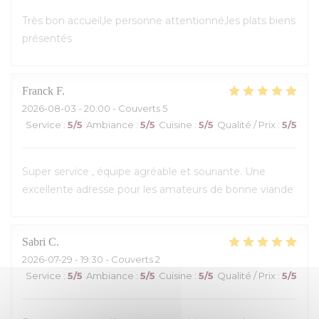
Très bon accueil,le personne attentionné,les plats biens
présentés
Franck
F
2026-08-03
- 20:00 - Couverts 5
Service
:
5
/5
Ambiance
:
5
/5
Cuisine
:
5
/5
Qualité / Prix
:
5
/5
Super service , équipe agréable et souriante. Une
excellente adresse pour les amateurs de bonne viande
Sabri
C
2026-07-29
- 19:30 - Couverts 2
Service
:
5
/5
Ambiance
:
5
/5
Cuisine
:
5
/5
Qualité / Prix
:
5
/5