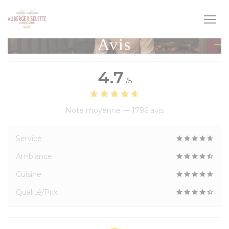
Personnalisation de vos choix en matière de cookies
Avis
4.7
/5
Note moyenne —
1796 avis
Service
Ambiance
Cuisine
Qualité/Prix