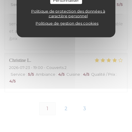
Personnaliser
Service
:
5
/5
Ambiance
:
5
/5
Cuisine
:
5
/5
Qualité / Prix
:
5
/5
Politique de protection des données à
caractère personnel
Politique de gestion des cookies
service toujours aussi sympa ! Saumon fumé inégalable
et ambiance très agréable ;Excellent rapport qualité
/prix .
Christine
L
2026-07-23
- 19:00 - Couverts 2
Service
:
5
/5
Ambiance
:
4
/5
Cuisine
:
4
/5
Qualité / Prix
:
4
/5
1
2
3