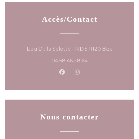
Accès/Contact
((ouvre un
Lieu Dit la Selette - R.D.5 11120 Bize
04 68 46 28 64
Facebook ((ouvre une nouvel
Instagram ((ouvre une 
Nous contacter