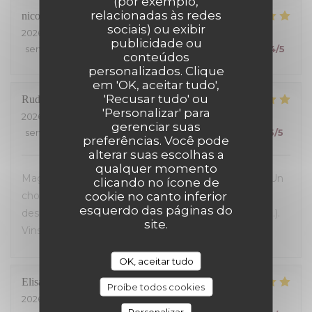
(por exemplo,
relacionadas às redes
nicolas
S
sociais) ou exibir
2026-07-24
- 19:30 - guests 4
publicidade ou
service
:
5
/5
ambience
:
5
/5
menu
:
5
/5
quality_price
:
4
/5
conteúdos
personalizados. Clique
em 'OK, aceitar tudo',
'Recusar tudo' ou
Rudy
B
'Personalizar' para
2026-07-23
- 19:30 - guests 5
gerenciar suas
service
:
5
/5
ambience
:
5
/5
menu
:
5
/5
quality_price
:
5
/5
preferências. Você pode
alterar suas escolhas a
qualquer momento
Magnifique découverte! Accueil et service parfaits! Un
clicando no ícone de
cookie no canto inferior
choix exceptionnel de viandes maturees...avec aussi
esquerdo das páginas do
des alternatives de premier choix (homard, poisson...).
site.
Vins fins. Une très belle adresse!
OK, aceitar tudo
Elisabeth
L
Proíbe todos cookies
2026-07-23
- 19:30 - guests 2
Personalizar