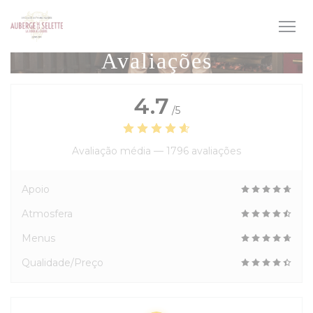
Painel de Gerenciamento de Cookies
Avaliações
4.7
/5
Avaliação média —
1796 avaliações
Apoio
Atmosfera
Menus
Qualidade/Preço