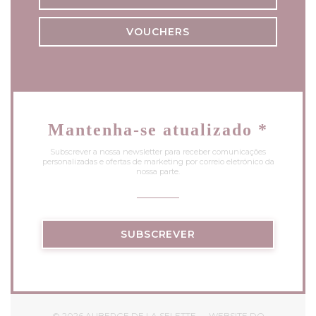
VOUCHERS
Mantenha-se atualizado
*
Subscrever a nossa newsletter para receber comunicações
personalizadas e ofertas de marketing por correio eletrónico da
nossa parte.
SUBSCREVER
© 2026 AUBERGE DE LA SELETTE — WEBSITE DO