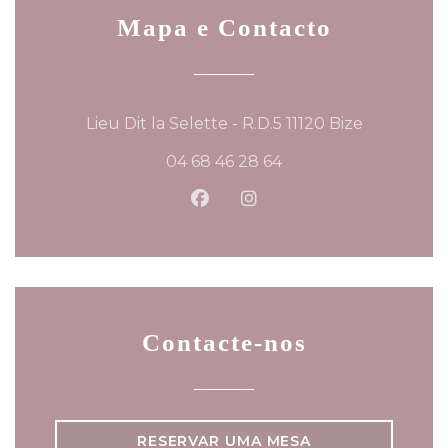
Mapa e Contacto
((abre num
Lieu Dit la Selette - R.D.5 11120 Bize
04 68 46 28 64
Facebook ((abre numa nova 
Instagram ((abre numa
Contacte-nos
RESERVAR UMA MESA