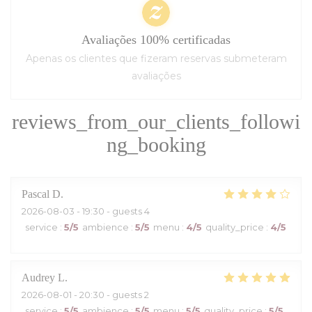
Avaliações 100% certificadas
Apenas os clientes que fizeram reservas submeteram
avaliações
reviews_from_our_clients_followi
ng_booking
Pascal
D
2026-08-03
- 19:30 - guests 4
service
:
5
/5
ambience
:
5
/5
menu
:
4
/5
quality_price
:
4
/5
Audrey
L
2026-08-01
- 20:30 - guests 2
service
:
5
/5
ambience
:
5
/5
menu
:
5
/5
quality_price
:
5
/5