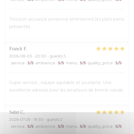
Très bon accueil,le personne attentionné,les plats biens
présentés
Franck
F
2026-08-03
- 20:00 - guests 5
service
:
5
/5
ambience
:
5
/5
menu
:
5
/5
quality_price
:
5
/5
Super service , équipe agréable et souriante. Une
excellente adresse pour les amateurs de bonne viande
Sabri
C
2026-07-29
- 19:30 - guests 2
service
:
5
/5
ambience
:
5
/5
menu
:
5
/5
quality_price
:
5
/5