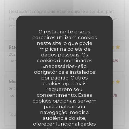
Restaurant magnifique et une cuisine a tomber part
terre. On a adorer et le personnelles d une gentillesses
incroyable je recommande
O restaurante e seus
parceiros utilizam cookies
neste site, o que pode
Pascal
M
implicar na coleta de
dados pessoais. Os
2026-07-26
- 12:00 - guests 3
cookies denominados
service
:
5
/5
ambience
:
5
/5
menu
:
4
/5
quality_price
:
4
/5
«necessários» são
obrigatórios e instalados
por padrão. Outros
Muriel
S
cookies opcionais
requerem seu
2026-07-25
- 13:00 - guests 2
consentimento. Esses
service
:
5
/5
ambience
:
5
/5
menu
:
5
/5
quality_price
:
5
/5
cookies opcionais servem
para analisar sua
navegação, medir a
Tout était excellent, on s’est régalé.
audiência do site,
oferecer funcionalidades