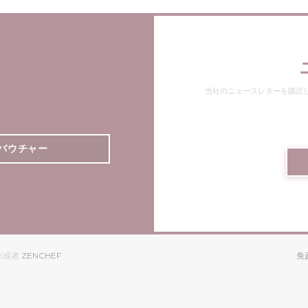
当社のニュースレターを購読
バウチャー
((新しいウィンドウで開きます))
の作成者
ZENCHEF
免