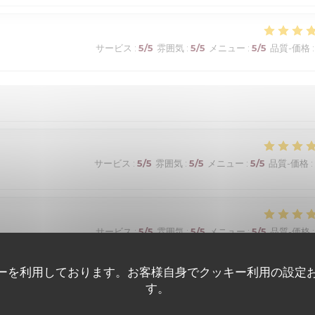
サービス
:
5
/5
雰囲気
:
5
/5
メニュー
:
5
/5
品質-価格
:
サービス
:
5
/5
雰囲気
:
5
/5
メニュー
:
5
/5
品質-価格
:
サービス
:
5
/5
雰囲気
:
5
/5
メニュー
:
5
/5
品質-価格
:
ーを利用しております。お客様自身でクッキー利用の設定
its! Un choix exceptionnel de viandes maturees...avec aussi des
す。
). Vins fins. Une très belle adresse!