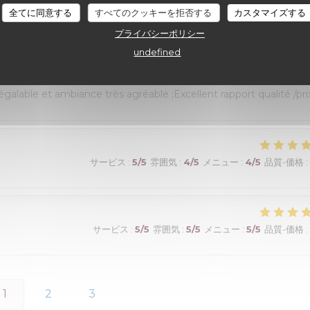
全てに同意する
すべてのクッキーを拒否する
カスタマイズする
プライバシーポリシー
サービス
:
5
/5
雰囲気
:
5
/5
メニュー
:
5
/5
品質-価格
:
undefined
alable et ambiance très agréable ;Excellent rapport qualité /prix
サービス
:
5
/5
雰囲気
:
4
/5
メニュー
:
4
/5
品質-価格
:
サービス
:
5
/5
雰囲気
:
5
/5
メニュー
:
5
/5
品質-価格
:
1
2
3