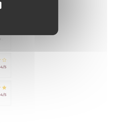
5
/5
 .
4
/5
4
/5