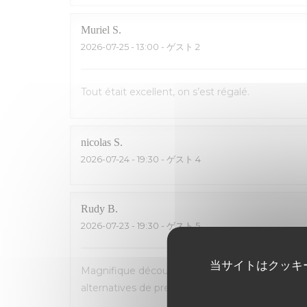
Muriel
S
2026-07-25
- 13:00 - ゲスト 2
Tout était excellent, on s’est régalé.
nicolas
S
2026-07-24
- 19:30 - ゲスト 4
Rudy
B
2026-07-23
- 19:30 - ゲスト 5
当サイトはクッキ
Magnifique découverte! Accueil et service parfa
alternatives de premier choix (homard, poisson...