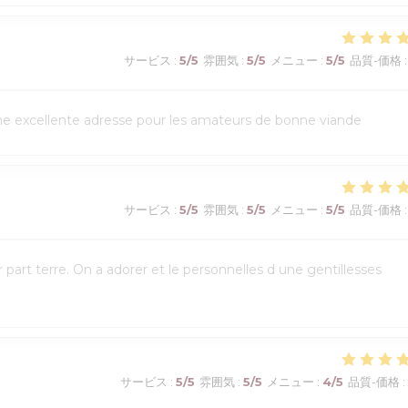
サービス
:
5
/5
雰囲気
:
5
/5
メニュー
:
5
/5
品質-価格
:
Une excellente adresse pour les amateurs de bonne viande
サービス
:
5
/5
雰囲気
:
5
/5
メニュー
:
5
/5
品質-価格
:
art terre. On a adorer et le personnelles d une gentillesses
サービス
:
5
/5
雰囲気
:
5
/5
メニュー
:
4
/5
品質-価格
: