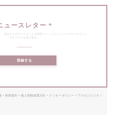
ニュースレター
*
し、当社からのEメールによる個別コミュニケーションやマーケティン
グオファーを受け取る。
登録する
責
利用規約
個人情報保護方針
クッキー ポリシー
アクセシビリティ
((新しいウィンドウで開きます))
((新しいウィンドウで開きます))
((新しいウィンドウで開きます))
((新しいウィンドウで開きます))
((新しいウィンド