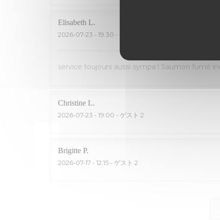
Elisabeth
L
2026-07-23
- 19:30 - ゲスト 2
service toujours aussi sympa ! Saumon fumé inég
Christine
L
2026-07-23
- 19:00 - ゲスト 2
Brigitte
P
2026-07-17
- 12:15 - ゲスト 2