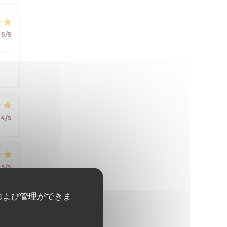
5
/5
4
/5
5
/5
および管理ができま