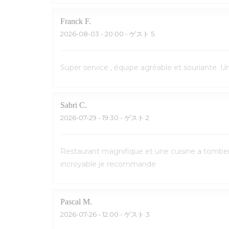
Franck
F
2026-08-03
- 20:00 - ゲスト 5
Super service , équipe agréable et souriante. 
Sabri
C
2026-07-29
- 19:30 - ゲスト 2
Restaurant magnifique et une cuisine a tomber p
incroyable je recommande
Pascal
M
2026-07-26
- 12:00 - ゲスト 3