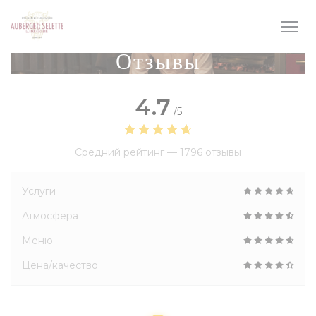
Панель управления cookies
Отзывы
4.7
/5
Средний рейтинг —
1796 отзывы
Услуги
Атмосфера
Меню
Цена/качество