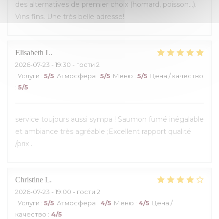
des alternatives de premier choix (homard, poisson...).
Vins fins. Une très belle adresse!
Elisabeth
L
2026-07-23
- 19:30 - гости 2
Услуги
:
5
/5
Атмосфера
:
5
/5
Меню
:
5
/5
Цена / качество
:
5
/5
service toujours aussi sympa ! Saumon fumé inégalable
et ambiance très agréable ;Excellent rapport qualité
/prix .
Christine
L
2026-07-23
- 19:00 - гости 2
Услуги
:
5
/5
Атмосфера
:
4
/5
Меню
:
4
/5
Цена /
качество
:
4
/5