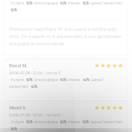
Услуги
:
5
/5
Атмосфера
:
5
/5
Меню
:
5
/5
Цена / качество
:
5
/5
Restaurant magnifique et une cuisine a tomber part
terre. On a adorer et le personnelles d une gentillesses
incroyable je recommande
Pascal
M
2026-07-26
- 12:00 - гости 3
Услуги
:
5
/5
Атмосфера
:
5
/5
Меню
:
4
/5
Цена /
качество
:
4
/5
Muriel
S
2026-07-25
- 13:00 - гости 2
Услуги
:
5
/5
Атмосфера
:
5
/5
Меню
:
5
/5
Цена / качество
:
5
/5