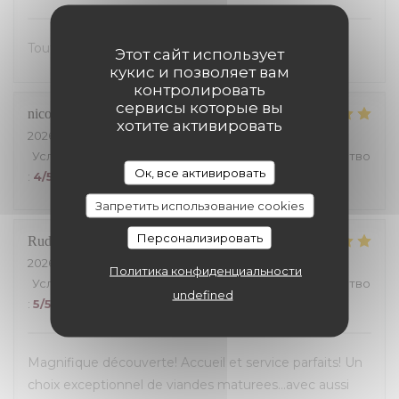
Tout était excellent, on s’est régalé.
Этот сайт использует
кукис и позволяет вам
контролировать
сервисы которые вы
nicolas
S
хотите активировать
2026-07-24
- 19:30 - гости 4
Услуги
:
5
/5
Атмосфера
:
5
/5
Меню
:
5
/5
Цена / качество
Ок, все активировать
:
4
/5
Запретить использование cookies
Персонализировать
Rudy
B
2026-07-23
- 19:30 - гости 5
Политика конфиденциальности
Услуги
:
5
/5
Атмосфера
:
5
/5
Меню
:
5
/5
Цена / качество
undefined
:
5
/5
Magnifique découverte! Accueil et service parfaits! Un
choix exceptionnel de viandes maturees...avec aussi