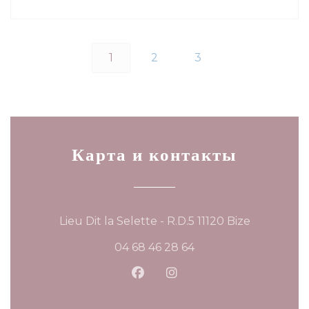
1
2
3
Карта и контакты
((открыва
Lieu Dit la Selette - R.D.5 11120 Bize
04 68 46 28 64
Facebook ((открывается в 
Instagram ((открывае