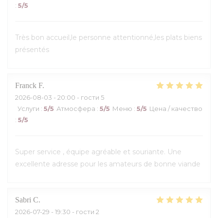
:
5
/5
Très bon accueil,le personne attentionné,les plats biens
présentés
Franck
F
2026-08-03
- 20:00 - гости 5
Услуги
:
5
/5
Атмосфера
:
5
/5
Меню
:
5
/5
Цена / качество
:
5
/5
Super service , équipe agréable et souriante. Une
excellente adresse pour les amateurs de bonne viande
Sabri
C
2026-07-29
- 19:30 - гости 2