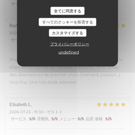
サービス
:
5
/5
雰囲気
:
5
/5
メニュー
:
5
/5
品質-価格
:
4
/5
全てに同意する
すべてのクッキーを拒否する
Rudy
B
カスタマイズする
2026-07-23
- 19:30 - ゲスト 5
サービス
:
5
/5
雰囲気
:
5
/5
メニュー
:
5
/5
品質-価格
:
5
/5
プライバシーポリシー
undefined
Magnifique découverte! Accueil et service parfaits! Un
choix exceptionnel de viandes maturees...avec aussi
des alternatives de premier choix (homard, poisson...).
Vins fins. Une très belle adresse!
Elisabeth
L
2026-07-23
- 19:30 - ゲスト 2
サービス
:
5
/5
雰囲気
:
5
/5
メニュー
:
5
/5
品質-価格
:
5
/5