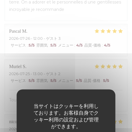
terre. On a adorer et le personnelles d une gentillesses
incroyable je recommande
Pascal
M
2026-07-26
- 12:00 - ゲスト 3
サービス
:
5
/5
雰囲気
:
5
/5
メニュー
:
4
/5
品質-価格
:
4
/5
Muriel
S
2026-07-25
- 13:00 - ゲスト 2
サービス
:
5
/5
雰囲気
:
5
/5
メニュー
:
5
/5
品質-価格
:
5
/5
Tout était excellent, on s’est régalé.
当サイトはクッキーを利用し
ております。お客様自身でク
ッキー利用の設定および管理
nicolas
S
ができます。
2026-07-24
- 19:30 - ゲスト 4