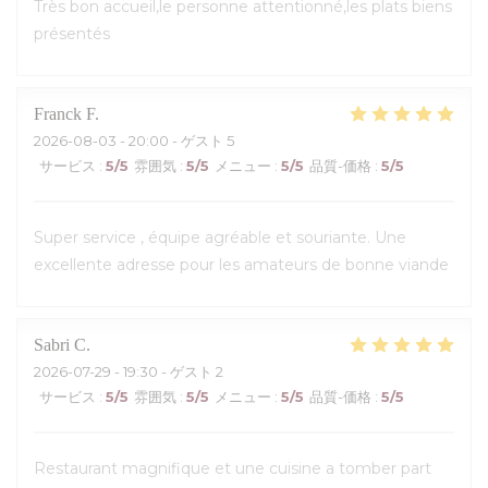
Très bon accueil,le personne attentionné,les plats biens
présentés
Franck
F
2026-08-03
- 20:00 - ゲスト 5
サービス
:
5
/5
雰囲気
:
5
/5
メニュー
:
5
/5
品質-価格
:
5
/5
Super service , équipe agréable et souriante. Une
excellente adresse pour les amateurs de bonne viande
Sabri
C
2026-07-29
- 19:30 - ゲスト 2
サービス
:
5
/5
雰囲気
:
5
/5
メニュー
:
5
/5
品質-価格
:
5
/5
Restaurant magnifique et une cuisine a tomber part