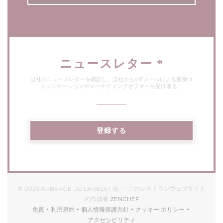
ニュースレター
*
当社のニュースレターを購読し、当社からのEメールによる個別コ
ミュニケーションやマーケティングオファーを受け取る。
登録する
© 2026 AUBERGE DE LA SELETTE — このレストランウェブサイト
((新しいウィンドウで開きます)
の作成者
ZENCHEF
免責
利用規約
個人情報保護方針
クッキー ポリシー
((新しいウィンドウで開きます))
((新しいウィンドウで開きます))
((新しいウィンドウで開きます))
((新しいウィンドウで開
アクセシビリティ