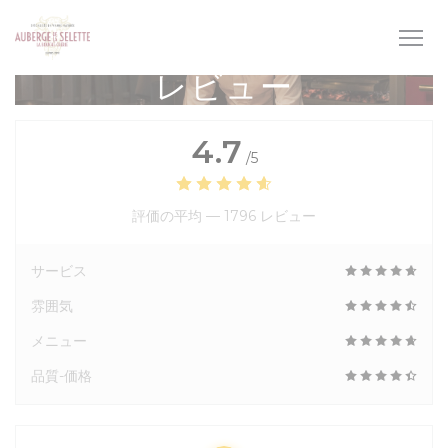
クッキー利用の管理について
レビュー
4.7
/5
評価の平均 —
1796 レビュー
サービス
雰囲気
メニュー
品質-価格