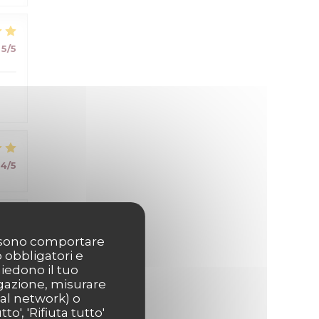
5
/5
4
/5
5
/5
possono comportare
o obbligatori e
hiedono il tuo
igazione, misurare
ial network) o
o', 'Rifiuta tutto'