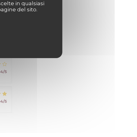
celte in qualsiasi
agine del sito.
5
/5
 .
4
/5
4
/5