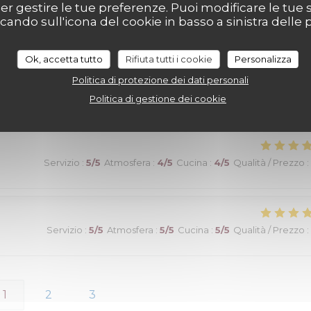
per gestire le tue preferenze. Puoi modificare le tue s
ndo sull'icona del cookie in basso a sinistra delle p
Servizio
:
5
/5
Atmosfera
:
5
/5
Cucina
:
5
/5
Qualità / Prezzo
:
Ok, accetta tutto
Rifiuta tutti i cookie
Personalizza
Politica di protezione dei dati personali
alable et ambiance très agréable ;Excellent rapport qualité /prix
Politica di gestione dei cookie
Servizio
:
5
/5
Atmosfera
:
4
/5
Cucina
:
4
/5
Qualità / Prezzo
:
Servizio
:
5
/5
Atmosfera
:
5
/5
Cucina
:
5
/5
Qualità / Prezzo
:
1
2
3