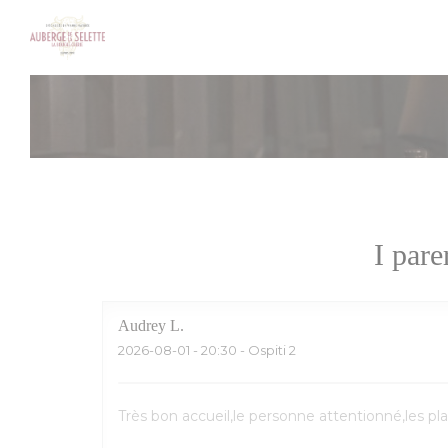
Personalizzazione delle tue scelte sui cookie
I pare
Audrey
L
2026-08-01
- 20:30 - Ospiti 2
Très bon accueil,le personne attentionné,les pl