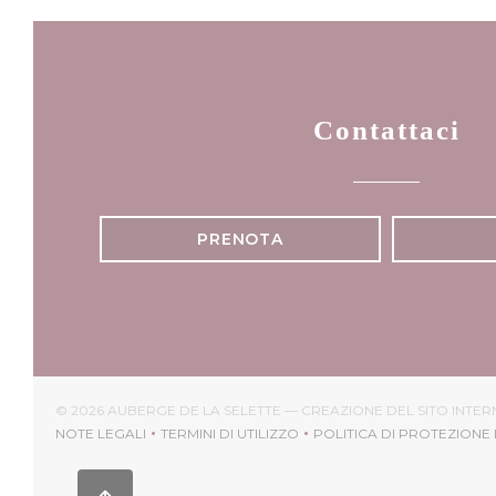
Contattaci
PRENOTA
© 2026 AUBERGE DE LA SELETTE — CREAZIONE DEL SITO INTE
NOTE LEGALI
TERMINI DI UTILIZZO
POLITICA DI PROTEZIONE 
((APRE UNA NUOVA FINESTRA))
((APRE UNA NUOVA FINESTRA))
((