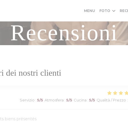
MENU
FOTO
REC
Recensioni
ri dei nostri clienti
Servizio
:
5
/5
Atmosfera
:
5
/5
Cucina
:
5
/5
Qualità / Prezzo
:
ats biens présentés