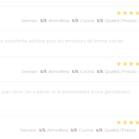
Servizio
:
5
/5
Atmosfera
:
5
/5
Cucina
:
5
/5
Qualità / Prezzo
:
Une excellente adresse pour les amateurs de bonne viande
Servizio
:
5
/5
Atmosfera
:
5
/5
Cucina
:
5
/5
Qualità / Prezzo
:
art terre. On a adorer et le personnelles d une gentillesses
Servizio
:
5
/5
Atmosfera
:
5
/5
Cucina
:
4
/5
Qualità / Prezzo
: