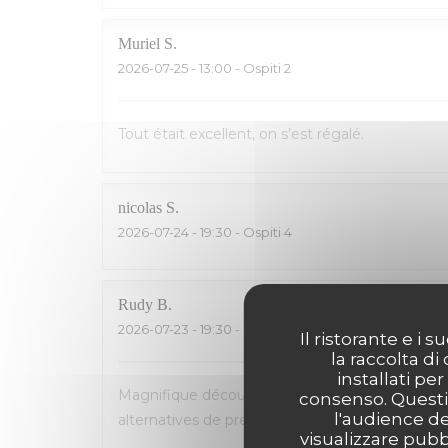
Muriel
S
2026-07-25
- 13:00 - Ospiti 2
Tout était excellent, on s’est régalé.
nicolas
S
2026-07-24
- 19:30 - Ospiti 4
Rudy
B
2026-07-23
- 19:30 - Ospiti 5
Il ristorante e i
la raccolta di
installati pe
Magnifique découverte! Accueil et service parfa
consenso. Questi 
l'audience de
alternatives de premier choix (homard, poisson...
visualizzare pubbl