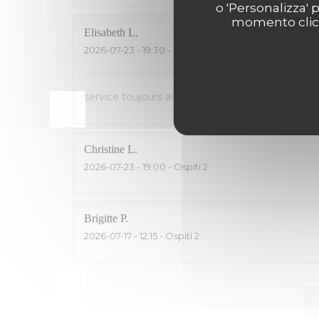
o 'Personalizza' 
momento clicca
Elisabeth
L
2026-07-23
- 19:30 - Ospiti 2
service toujours aussi sympa ! Saumon fumé inég
Christine
L
2026-07-23
- 19:00 - Ospiti 2
Brigitte
P
2026-07-17
- 12:15 - Ospiti 2