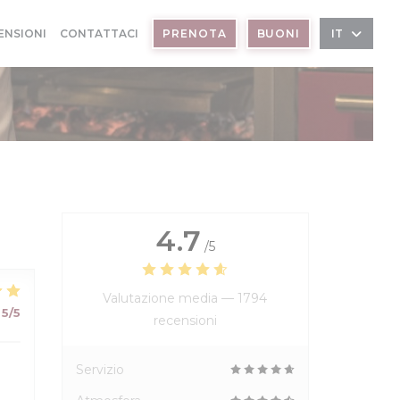
ENSIONI
CONTATTACI
PRENOTA
BUONI
IT
4.7
/5
Valutazione media —
1794
5
/5
recensioni
Servizio