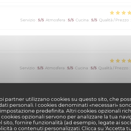
Servizio
:
5
/5
Atmosfera
:
5
/5
Cucina
:
5
/5
Qualità / Prezzo
:
Servizio
:
5
/5
Atmosfera
:
5
/5
Cucina
:
5
/5
Qualità / Prezzo
:
Servizio
:
5
/5
Atmosfera
:
5
/5
Cucina
:
5
/5
Qualità / Prezzo
:
 suoi partner utilizzano cookies su questo sito, che 
 dati personali. I cookies denominati «necessari» son
r impostazione predefinita. Altri cookies opzionali ric
its! Un choix exceptionnel de viandes maturees...avec aussi des
cookies opzionali servono per analizzare la tua nav
l sito, fornire funzionalità (ad esempio, legate ai soc
). Vins fins. Une très belle adresse!
icità o contenuti personalizzati. Clicca su 'Accetta tutt