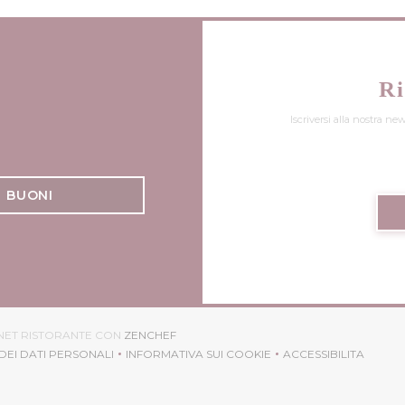
Ri
Iscriversi alla nostra ne
BUONI
((APRE UNA NUOVA FINESTRA))
RNET RISTORANTE CON
ZENCHEF
DEI DATI PERSONALI
INFORMATIVA SUI COOKIE
ACCESSIBILITA
APRE UNA NUOVA FINESTRA))
((APRE UNA NUOVA FINESTRA))
((APRE UNA N