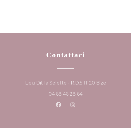
Contattaci
((apre una
Lieu Dit la Selette - R.D.5 11120 Bize
04 68 46 28 64
Facebook ((apre una nuova f
Instagram ((apre una n