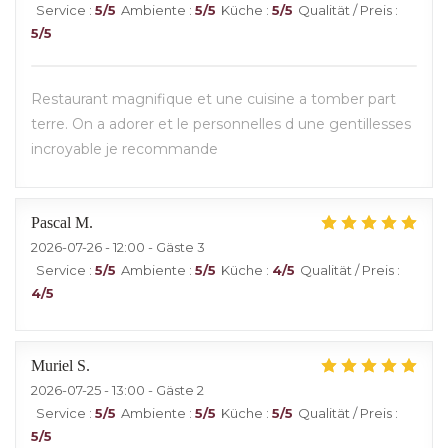
Service
:
5
/5
Ambiente
:
5
/5
Küche
:
5
/5
Qualität / Preis
:
5
/5
Restaurant magnifique et une cuisine a tomber part
terre. On a adorer et le personnelles d une gentillesses
incroyable je recommande
Pascal
M
2026-07-26
- 12:00 - Gäste 3
Service
:
5
/5
Ambiente
:
5
/5
Küche
:
4
/5
Qualität / Preis
:
4
/5
Muriel
S
2026-07-25
- 13:00 - Gäste 2
Service
:
5
/5
Ambiente
:
5
/5
Küche
:
5
/5
Qualität / Preis
:
5
/5