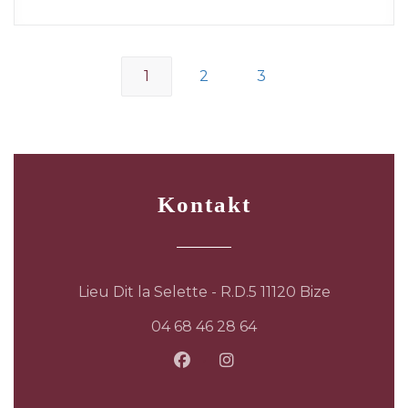
1
2
3
Kontakt
((öffnet ei
Lieu Dit la Selette - R.D.5 11120 Bize
04 68 46 28 64
Facebook ((öffnet ein neues
Instagram ((öffnet ein