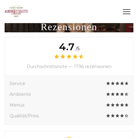
Rezensionen
4.7
/5
Durchschnittsnote —
1796 rezensionen
Service
Ambiente
Menüs
Qualität/Preis