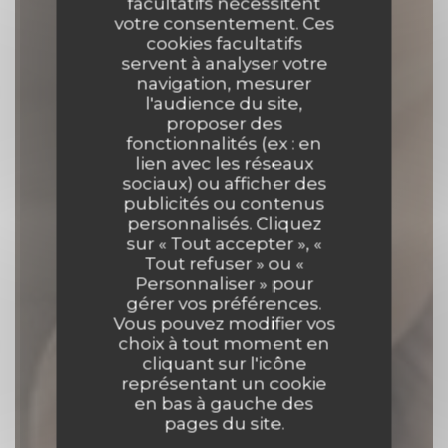
facultatifs nécessitent
votre consentement. Ces
cookies facultatifs
servent à analyser votre
navigation, mesurer
l'audience du site,
proposer des
fonctionnalités (ex : en
Auberge de la Selette
lien avec les réseaux
sociaux) ou afficher des
publicités ou contenus
BAR À VIANDE
|
BIZE
personnalisés. Cliquez
sur « Tout accepter », «
Tout refuser » ou «
RÉSERVER
Personnaliser » pour
gérer vos préférences.
Vous pouvez modifier vos
choix à tout moment en
cliquant sur l'icône
représentant un cookie
en bas à gauche des
pages du site.