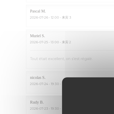
Pascal
M
2026-07-26
- 12:00 - 来宾 3
Muriel
S
2026-07-25
- 13:00 - 来宾 2
Tout était excellent, on s’est régalé.
nicolas
S
2026-07-24
- 19:30 - 来宾 4
Rudy
B
2026-07-23
- 19:30 - 来宾 5