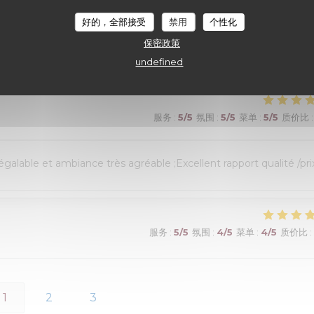
好的，全部接受
禁用
个性化
its! Un choix exceptionnel de viandes maturees...avec aussi des
保密政策
). Vins fins. Une très belle adresse!
undefined
服务
:
5
/5
氛围
:
5
/5
菜单
:
5
/5
质价比
:
alable et ambiance très agréable ;Excellent rapport qualité /prix
服务
:
5
/5
氛围
:
4
/5
菜单
:
4
/5
质价比
:
1
2
3