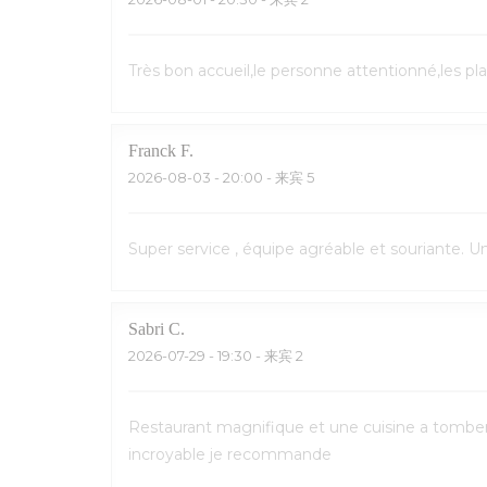
Très bon accueil,le personne attentionné,les pl
Franck
F
2026-08-03
- 20:00 - 来宾 5
Super service , équipe agréable et souriante. 
Sabri
C
2026-07-29
- 19:30 - 来宾 2
Restaurant magnifique et une cuisine a tomber p
incroyable je recommande