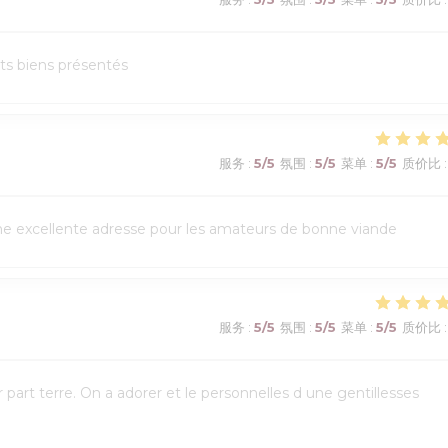
ats biens présentés
服务
:
5
/5
氛围
:
5
/5
菜单
:
5
/5
质价比
:
Une excellente adresse pour les amateurs de bonne viande
服务
:
5
/5
氛围
:
5
/5
菜单
:
5
/5
质价比
:
art terre. On a adorer et le personnelles d une gentillesses