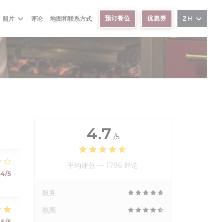
预订餐位
优惠券
照片
评论
地图和联系方式
ZH
4.7
/5
平均评分 —
1796 评论
4
/5
服务
氛围
5
/5