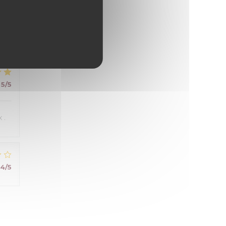
5
/5
 .
4
/5