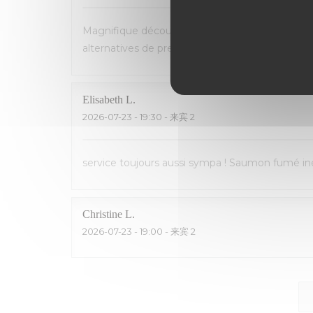
Magnifique découverte! Accueil et service parfa
alternatives de premier choix (homard, poisson...
Elisabeth
L
2026-07-23
- 19:30 - 来宾 2
service toujours aussi sympa ! Saumon fumé inég
Christine
L
2026-07-23
- 19:00 - 来宾 2