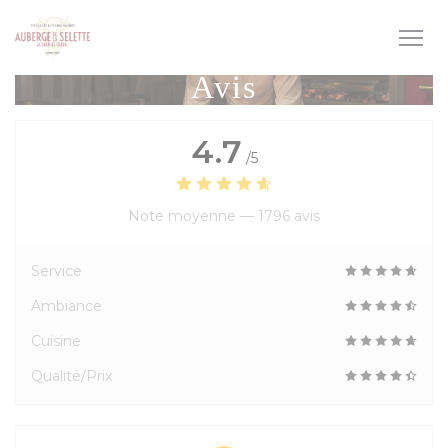
Personnalisation de vos choix en matière de cookies
Avis
4.7
/5
Note moyenne —
1796 avis
Service
Ambiance
Cuisine
Qualité/Prix