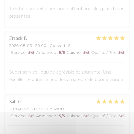
Très bon accueil,le personne attentionné,les plats biens
présentés
Franck
F
2026-08-03
- 20:00 - Couverts 5
Service
:
5
/5
Ambiance
:
5
/5
Cuisine
:
5
/5
Qualité / Prix
:
5
/5
Super service , équipe agréable et souriante. Une
excellente adresse pour les amateurs de bonne viande
Sabri
C
2026-07-29
- 19:30 - Couverts 2
Service
:
5
/5
Ambiance
:
5
/5
Cuisine
:
5
/5
Qualité / Prix
:
5
/5