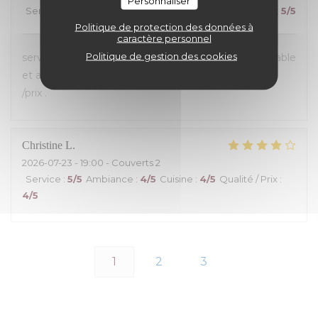
Personnaliser
Service
:
5
/5
Ambiance
:
5
/5
Cuisine
:
5
/5
Qualité / Prix
:
5
/5
Politique de protection des données à
caractère personnel
Politique de gestion des cookies
service toujours aussi sympa ! Saumon fumé inégalable
et ambiance très agréable ;Excellent rapport qualité
/prix .
Christine
L
2026-07-23
- 19:00 - Couverts 2
Service
:
5
/5
Ambiance
:
4
/5
Cuisine
:
4
/5
Qualité / Prix
:
4
/5
1
2
3