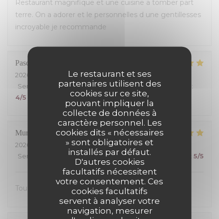
Restaurant magnifique et une cuisine a tomber part
terre. On a adorer et le personnelles d une gentillesses
incroyable je recommande
Pascal
M
Le restaurant et ses
2026-07-26
- 12:00 - Couverts 3
partenaires utilisent des
Service
:
5
/5
Ambiance
:
5
/5
Cuisine
:
4
/5
Qualité / Prix
:
cookies sur ce site,
4
/5
pouvant impliquer la
collecte de données à
caractère personnel. Les
cookies dits « nécessaires
Muriel
S
» sont obligatoires et
2026-07-25
- 13:00 - Couverts 2
installés par défaut.
Service
:
5
/5
Ambiance
:
5
/5
Cuisine
:
5
/5
Qualité / Prix
:
5
/5
D'autres cookies
facultatifs nécessitent
votre consentement. Ces
Tout était excellent, on s’est régalé.
cookies facultatifs
servent à analyser votre
navigation, mesurer