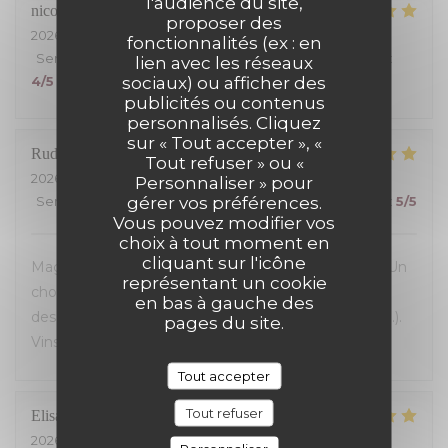
l'audience du site,
nicolas
S
proposer des
2026-07-24
- 19:30 - Couverts 4
fonctionnalités (ex : en
Service
:
5
/5
Ambiance
:
5
/5
Cuisine
:
5
/5
Qualité / Prix
:
lien avec les réseaux
sociaux) ou afficher des
4
/5
publicités ou contenus
personnalisés. Cliquez
sur « Tout accepter », «
Rudy
B
Tout refuser » ou «
2026-07-23
- 19:30 - Couverts 5
Personnaliser » pour
gérer vos préférences.
Service
:
5
/5
Ambiance
:
5
/5
Cuisine
:
5
/5
Qualité / Prix
:
5
/5
Vous pouvez modifier vos
choix à tout moment en
cliquant sur l'icône
Magnifique découverte! Accueil et service parfaits! Un
représentant un cookie
choix exceptionnel de viandes maturees...avec aussi
en bas à gauche des
des alternatives de premier choix (homard, poisson...).
pages du site.
Vins fins. Une très belle adresse!
Tout accepter
Tout refuser
Elisabeth
L
2026-07-23
- 19:30 - Couverts 2