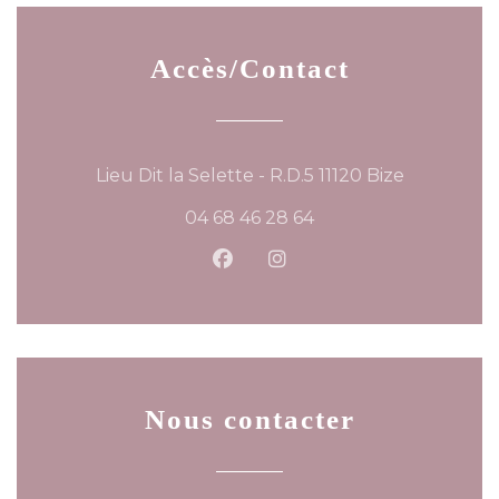
Accès/Contact
((ouvre un
Lieu Dit la Selette - R.D.5 11120 Bize
04 68 46 28 64
Facebook ((ouvre une nouvel
Instagram ((ouvre une 
Nous contacter