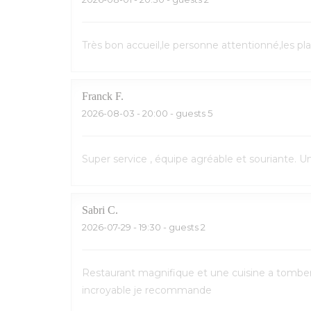
Très bon accueil,le personne attentionné,les pl
Franck
F
2026-08-03
- 20:00 - guests 5
Super service , équipe agréable et souriante. 
Sabri
C
2026-07-29
- 19:30 - guests 2
Restaurant magnifique et une cuisine a tomber p
incroyable je recommande