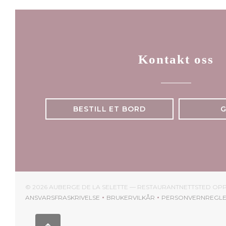
Kontakt oss
BESTILL ET BORD
© 2026 AUBERGE DE LA SELETTE — RESTAURANTNETTSTED OP
ANSVARSFRASKRIVELSE
BRUKERVILKÅR
PERSONVERNREGL
((ÅPNER I ET NYTT VINDU))
((ÅPNER I ET NYTT VINDU))
((ÅPNER 