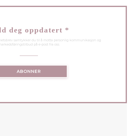
ld deg oppdatert
*
hetsbrev samtykker du til å motta personlig kommunikasjon og
arkedsføringstilbud på e-post fra oss.
ABONNER