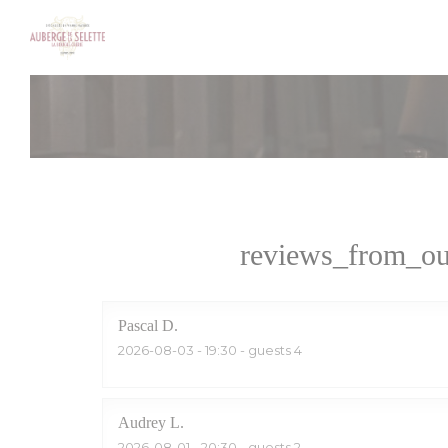
Panel for informasjonskapsler
reviews_from_ou
Pascal
D
2026-08-03
- 19:30 - guests 4
Audrey
L
2026-08-01
- 20:30 - guests 2