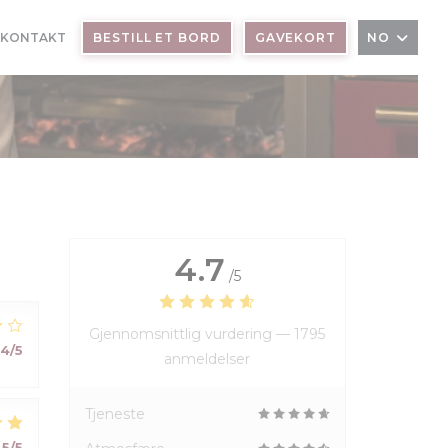
 KONTAKT
BESTILL ET BORD
GAVEKORT
NO
4.7
/5
Gjennomsnittlig vurdering —
1795
4
/5
anmeldelser
Tjeneste
5
/5