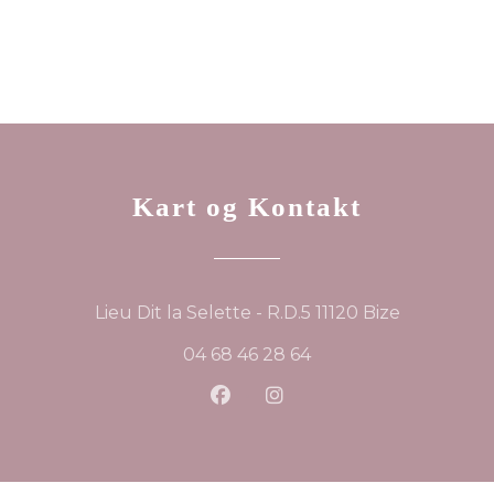
Kart og Kontakt
((åpner i e
Lieu Dit la Selette - R.D.5 11120 Bize
04 68 46 28 64
Facebook ((åpner i et nytt v
Instagram ((åpner i et 