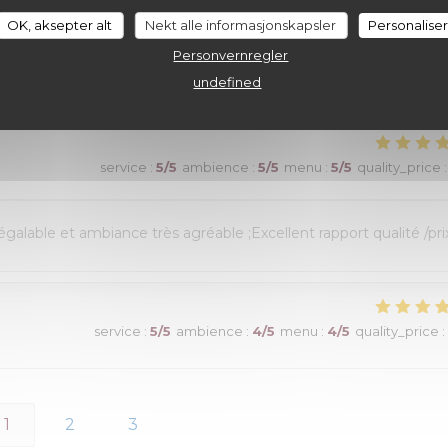
OK, aksepter alt
Nekt alle informasjonskapsler
Personalise
its! Un choix exceptionnel de viandes maturees...avec aussi des
Personvernregler
). Vins fins. Une très belle adresse!
undefined
service
:
5
/5
ambience
:
5
/5
menu
:
5
/5
quality_price
:
alable et ambiance très agréable ;Excellent rapport qualité /prix
service
:
5
/5
ambience
:
4
/5
menu
:
4
/5
quality_price
:
1
2
3