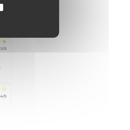
r
5
/5
 .
4
/5