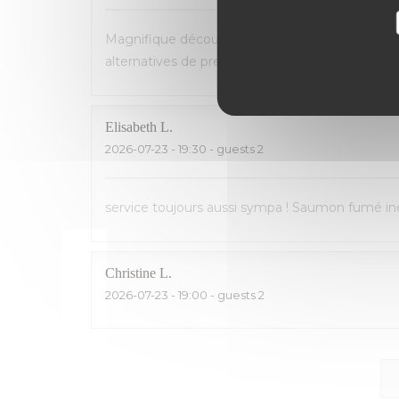
Magnifique découverte! Accueil et service parfa
alternatives de premier choix (homard, poisson...
Elisabeth
L
2026-07-23
- 19:30 - guests 2
service toujours aussi sympa ! Saumon fumé inég
Christine
L
2026-07-23
- 19:00 - guests 2