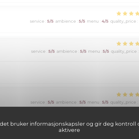
service
:
5
/5
ambience
:
5
/5
menu
:
4
/5
quality_price
:
service
:
5
/5
ambience
:
5
/5
menu
:
5
/5
quality_price
:
service
:
5
/5
ambience
:
5
/5
menu
:
5
/5
quality_price
:
det bruker informasjonskapsler og gir deg kontroll o
aktivere
service
:
5
/5
ambience
:
5
/5
menu
:
5
/5
quality_price
: