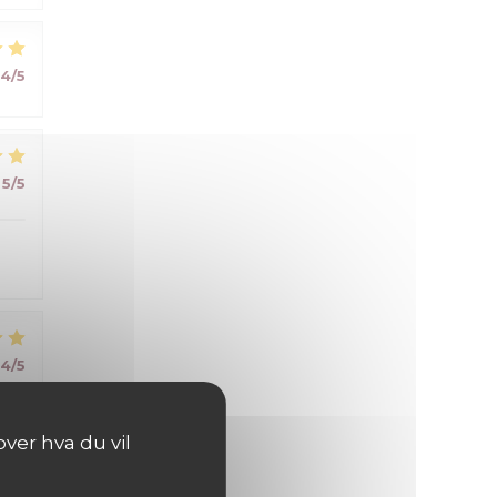
4
/5
5
/5
4
/5
ver hva du vil
5
/5