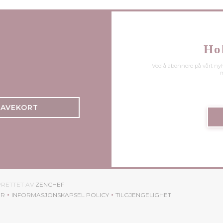
Ho
Ved å abonnere på vårt ny
m
GAVEKORT
((ÅPNER I ET NYTT VINDU))
PRETTET AV
ZENCHEF
ER
INFORMASJONSKAPSEL POLICY
TILGJENGELIGHET
I ET NYTT VINDU))
((ÅPNER I ET NYTT VINDU))
((ÅPNER I ET NYTT VINDU))