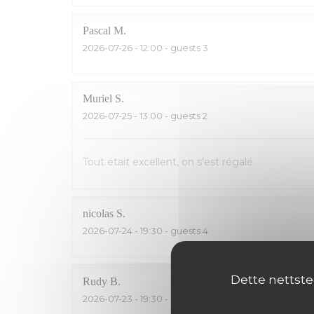
Pascal
M
2026-07-26
- 12:00 - guests 3
Muriel
S
2026-07-25
- 13:00 - guests 2
Tout était excellent, on s’est régalé.
nicolas
S
2026-07-24
- 19:30 - guests 4
Dette nettste
Rudy
B
2026-07-23
- 19:30 - guests 5