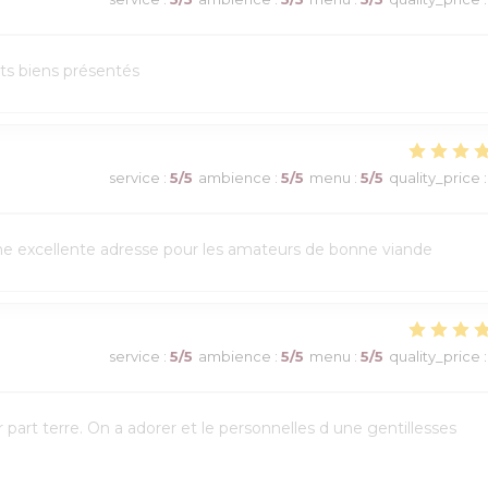
ats biens présentés
service
:
5
/5
ambience
:
5
/5
menu
:
5
/5
quality_price
:
Une excellente adresse pour les amateurs de bonne viande
service
:
5
/5
ambience
:
5
/5
menu
:
5
/5
quality_price
:
art terre. On a adorer et le personnelles d une gentillesses