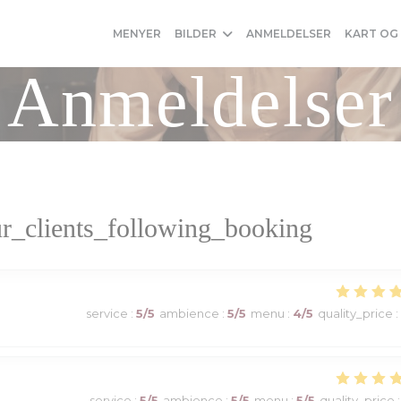
MENYER
BILDER
ANMELDELSER
KART OG
Anmeldelser
r_clients_following_booking
service
:
5
/5
ambience
:
5
/5
menu
:
4
/5
quality_price
:
service
:
5
/5
ambience
:
5
/5
menu
:
5
/5
quality_price
: