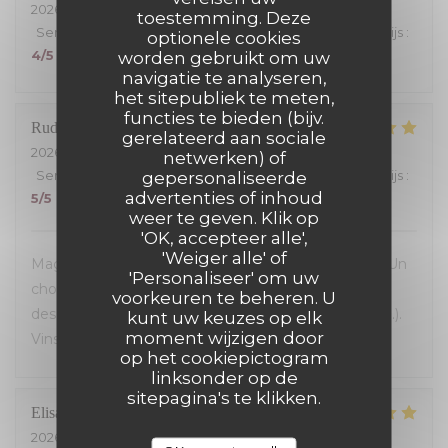
2026-07-24
- 19:30 - Gasten 4
toestemming. Deze
Service
:
5
/5
Atmosfeer
:
5
/5
Keuken
:
5
/5
Kwaliteit / Prijs
:
optionele cookies
4
/5
worden gebruikt om uw
navigatie te analyseren,
het sitepubliek te meten,
functies te bieden (bijv.
Rudy
B
gerelateerd aan sociale
2026-07-23
- 19:30 - Gasten 5
netwerken) of
Service
:
5
/5
Atmosfeer
gepersonaliseerde
:
5
/5
Keuken
:
5
/5
Kwaliteit / Prijs
:
advertenties of inhoud
5
/5
weer te geven. Klik op
'OK, accepteer alle',
'Weiger alle' of
Magnifique découverte! Accueil et service parfaits! Un
'Personaliseer' om uw
choix exceptionnel de viandes maturees...avec aussi
voorkeuren te beheren. U
des alternatives de premier choix (homard, poisson...).
kunt uw keuzes op elk
moment wijzigen door
Vins fins. Une très belle adresse!
op het cookiepictogram
linksonder op de
sitepagina's te klikken.
Elisabeth
L
2026-07-23
- 19:30 - Gasten 2