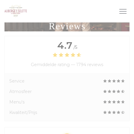
Cookies beheer paneel
Reviews
4.7
/5
Gemiddelde rating —
1794 reviews
Service
Atmosfeer
Menu's
Kwaliteit/Prijs