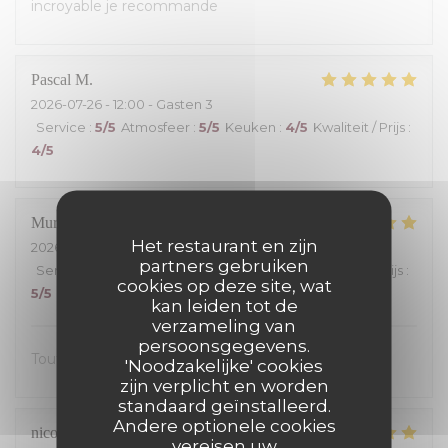
incroyable je recommande
Pascal
M
2026-07-26
- 12:00 - Gasten 3
Service
:
5
/5
Atmosfeer
:
5
/5
Keuken
:
4
/5
Kwaliteit / Prijs
:
4
/5
Muriel
S
Het restaurant en zijn
2026-07-25
- 13:00 - Gasten 2
partners gebruiken
Service
:
5
/5
Atmosfeer
:
5
/5
Keuken
:
5
/5
Kwaliteit / Prijs
:
cookies op deze site, wat
5
/5
kan leiden tot de
verzameling van
persoonsgegevens.
Tout était excellent, on s’est régalé.
'Noodzakelijke' cookies
zijn verplicht en worden
standaard geïnstalleerd.
Andere optionele cookies
nicolas
S
vereisen uw