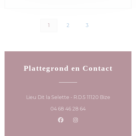
1
2
3
Plattegrond en Contact
((opent in
Lieu Dit la Selette - R.D.5 11120 Bize
04 68 46 28 64
Facebook ((opent in een ni
Instagram ((opent in 