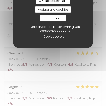
OK, accepteer alle
Service
:
5
/5
Atmosfeer
:
5
/5
Keuken
:
5
/5
Kwaliteit / Prijs
:
5
/5
Weiger alle cookies
Personaliseer
service toujours aussi sympa ! Saumon fumé inégalable
Beleid voor de bescherming van
et ambiance très agréable ;Excellent rapport qualité
persoonsgegevens
/prix .
Cookiebeleid
Christine
L
2026-07-23
- 19:00 - Gasten 2
Service
:
5
/5
Atmosfeer
:
4
/5
Keuken
:
4
/5
Kwaliteit / Prijs
:
4
/5
Brigitte
P
2026-07-17
- 12:15 - Gasten 2
Service
:
5
/5
Atmosfeer
:
5
/5
Keuken
:
5
/5
Kwaliteit / Prijs
:
4
/5