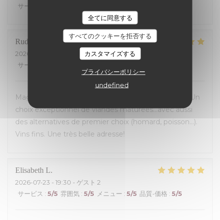
サービス
:
5
/5
雰囲気
:
5
/5
メニュー
:
5
/5
品質-価格
:
4
/5
全てに同意する
すべてのクッキーを拒否する
Rudy
B
カスタマイズする
2026-07-23
- 19:30 - ゲスト 5
サービス
:
5
/5
雰囲気
:
5
/5
メニュー
:
5
/5
品質-価格
:
5
/5
プライバシーポリシー
undefined
Magnifique découverte! Accueil et service parfaits! Un
choix exceptionnel de viandes maturees...avec aussi
des alternatives de premier choix (homard, poisson...).
Vins fins. Une très belle adresse!
Elisabeth
L
2026-07-23
- 19:30 - ゲスト 2
サービス
:
5
/5
雰囲気
:
5
/5
メニュー
:
5
/5
品質-価格
:
5
/5