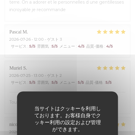
terre. On a adorer et le personnelles d une gentillesses
incroyable je recommande
Pascal
M
2026-07-26
- 12:00 - ゲスト 3
サービス
:
5
/5
雰囲気
:
5
/5
メニュー
:
4
/5
品質-価格
:
4
/5
Muriel
S
2026-07-25
- 13:00 - ゲスト 2
サービス
:
5
/5
雰囲気
:
5
/5
メニュー
:
5
/5
品質-価格
:
5
/5
Tout était excellent, on s’est régalé.
当サイトはクッキーを利用し
ております。お客様自身でク
ッキー利用の設定および管理
nicolas
S
ができます。
2026-07-24
- 19:30 - ゲスト 4