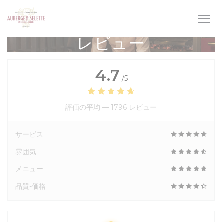
クッキー利用の管理について
レビュー
4.7
/5
評価の平均 —
1796 レビュー
サービス
雰囲気
メニュー
品質-価格