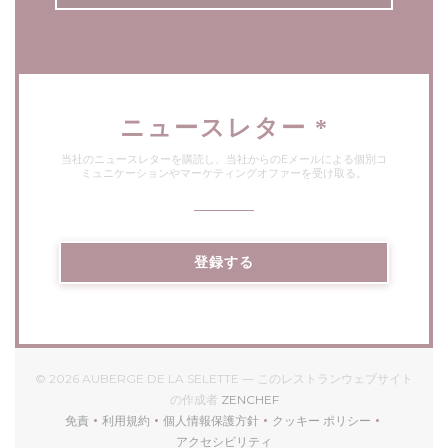
ニュースレター
*
当社のニュースレターを購読し、当社からのEメールによる個別コ
ミュニケーションやマーケティングオファーを受け取る。
登録する
© 2026 AUBERGE DE LA SELETTE — このレストランウェブサイト
((新しいウィンドウで開きます)
の作成者
ZENCHEF
免責
利用規約
個人情報保護方針
クッキー ポリシー
((新しいウィンドウで開きます))
((新しいウィンドウで開きます))
((新しいウィンドウで開きます))
((新しいウィンドウで開
アクセシビリティ