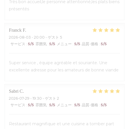
Très bon accueil,le personne attentionné,les plats biens
présentés
Franck
F
2026-08-03
- 20:00 - ゲスト 5
サービス
:
5
/5
雰囲気
:
5
/5
メニュー
:
5
/5
品質-価格
:
5
/5
Super service , équipe agréable et souriante. Une
excellente adresse pour les amateurs de bonne viande
Sabri
C
2026-07-29
- 19:30 - ゲスト 2
サービス
:
5
/5
雰囲気
:
5
/5
メニュー
:
5
/5
品質-価格
:
5
/5
Restaurant magnifique et une cuisine a tomber part