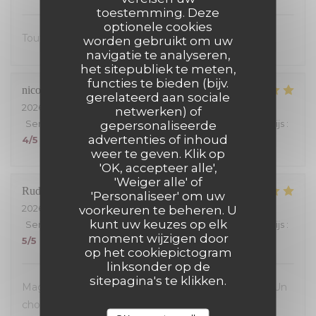
toestemming. Deze
optionele cookies
Tout était excellent, on s’est régalé.
worden gebruikt om uw
navigatie te analyseren,
het sitepubliek te meten,
functies te bieden (bijv.
nicolas
S
gerelateerd aan sociale
2026-07-24
- 19:30 - Gasten 4
netwerken) of
Service
:
5
/5
Atmosfeer
gepersonaliseerde
:
5
/5
Keuken
:
5
/5
Kwaliteit / Prijs
:
advertenties of inhoud
4
/5
weer te geven. Klik op
'OK, accepteer alle',
'Weiger alle' of
Rudy
B
'Personaliseer' om uw
2026-07-23
- 19:30 - Gasten 5
voorkeuren te beheren. U
kunt uw keuzes op elk
Service
:
5
/5
Atmosfeer
:
5
/5
Keuken
:
5
/5
Kwaliteit / Prijs
:
moment wijzigen door
5
/5
op het cookiepictogram
linksonder op de
sitepagina's te klikken.
Magnifique découverte! Accueil et service parfaits! Un
choix exceptionnel de viandes maturees...avec aussi