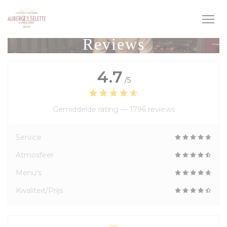
Cookies beheer paneel
Reviews
4.7
/5
Gemiddelde rating —
1796 reviews
Service
Atmosfeer
Menu's
Kwaliteit/Prijs