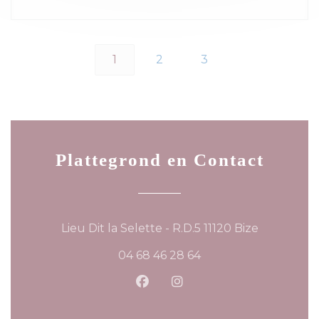
1
2
3
Plattegrond en Contact
((opent in
Lieu Dit la Selette - R.D.5 11120 Bize
04 68 46 28 64
Facebook ((opent in een ni
Instagram ((opent in 