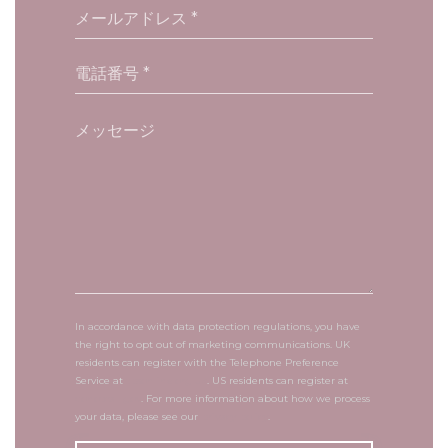
In accordance with data protection regulations, you have
the right to opt out of marketing communications. UK
residents can register with the Telephone Preference
Service at
tpsonline.org.uk
. US residents can register at
donotcall.gov
. For more information about how we process
your data, please see our
privacy policy
.