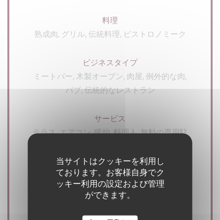
料理
熟成肉, グリル, 伝統料理, ビストロノミーク
ビジネスタイプ
ミートバー, 木製オーブン, 肉屋, 例外的な肉,
パブ, 伝統的なレストラン
サービス
テラス, エアコン, 暖炉, 料理人, 無料の専用駐
車場, 無料WIFI, バリアフリーアクセス, 取り
除く
当サイトはクッキーを利用し
ております。お客様自身でク
ッキー利用の設定および管理
ご利用可能なお支払い方法
ができます。
タッチ決済 クレジットカード, ビザ, ユーロカ
ード /マスターカード, 現金, ホリデーバウチャ