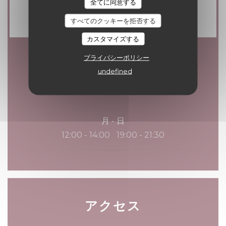
全てに同意する
ー, カルトブルー
すべてのクッキーを拒否する
カスタマイズする
プライバシーポリシー
営業時間
undefined
月
-
日
12:00 - 14:00
19:00 - 21:30
•
アクセス