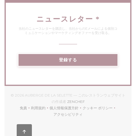
ニュースレター
*
当社のニュースレターを購読し、当社からのEメールによる個別コ
ミュニケーションやマーケティングオファーを受け取る。
登録する
© 2026 AUBERGE DE LA SELETTE — このレストランウェブサイト
((新しいウィンドウで開きます)
の作成者
ZENCHEF
免責
利用規約
個人情報保護方針
クッキー ポリシー
((新しいウィンドウで開きます))
((新しいウィンドウで開きます))
((新しいウィンドウで開きます))
((新しいウィンドウで開
アクセシビリティ
((新しいウィンドウで開きます))