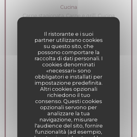
Cucina
Carne stagionata, Carne e grill, Cucina
tradizionale, Bistronomique
Il ristorante e i suoi
partner utilizzano cookies
Tipologia
su questo sito, che
Ristorante di carne, Stufa a legna, Carni
possono comportare la
raccolta di dati personali. I
eccezionali, Pub, Trattoria
cookies denominati
«necessari» sono
obbligatori e installati per
Servizi
impostazione predefinita.
Terrazzo, Aria condizionata, Camino,
Altri cookies opzionali
Approvvigionatore, Parcheggio privato
richiedono il tuo
consenso. Questi cookies
gratuito, Il wifi gratuito, Accesso disabili,
opzionali servono per
cibo da asporto
analizzare la tua
navigazione, misurare
l'audience del sito, fornire
Metodo di pagamento
funzionalità (ad esempio,