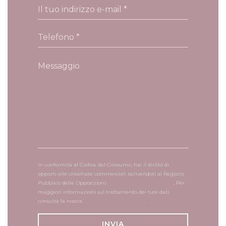
In conformità al Codice del Consumo, hai il diritto di
opporti alle chiamate commerciali iscrivendoti al Registro
Pubblico delle Opposizioni:
registrodelleopposizioni.it
. Per
maggiori informazioni sul trattamento dei tuoi dati,
consulta la nostra
informativa sulla privacy
.