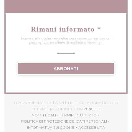
Rimani informato
*
Iscriversi alla nostra newsletter per ricevere comunicazioni
personalizzate e offerte di marketing via e-mail.
ABBONATI
© 2026 AUBERGE DE LA SELETTE — CREAZIONE DEL SITO
((APRE UNA NUOV
INTERNET RISTORANTE CON
ZENCHEF
NOTE LEGALI
TERMINI DI UTILIZZO
((APRE UNA NUOVA FINESTRA))
((APRE UNA NUOVA FINESTRA
POLITICA DI PROTEZIONE DEI DATI PERSONALI
((APRE UNA NUOVA FINESTRA))
INFORMATIVA SUI COOKIE
ACCESSIBILITA
((APRE UNA NUOVA FINESTRA))
((APRE UNA NUOVA FI