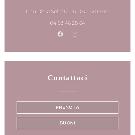
((apre una
Lieu Dit la Selette - R.D.5 11120 Bize
04 68 46 28 64
Facebook ((apre una nuova f
Instagram ((apre una n
Contattaci
PRENOTA
BUONI