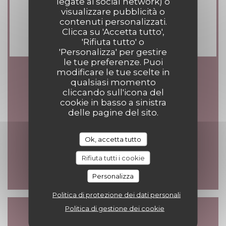
legate ai social network) o
Contactless Payment, Visa, Eurocard /
visualizzare pubblicità o
Mastercard, Contanti, Buoni vacanza,
contenuti personalizzati.
Bancomat
Clicca su 'Accetta tutto',
'Rifiuta tutto' o
'Personalizza' per gestire
le tue preferenze. Puoi
modificare le tue scelte in
qualsiasi momento
Orari
cliccando sull'icona del
cookie in basso a sinistra
delle pagine del sito.
Ok, accetta tutto
Lun
-
Dom
12:00 - 14:00
19:00 - 21:30
•
Rifiuta tutti i cookie
Personalizza
Politica di protezione dei dati personali
Politica di gestione dei cookie
Accesso