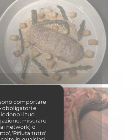
possono comportare
o obbligatori e
hiedono il tuo
igazione, misurare
ial network) o
o', 'Rifiuta tutto'
celte in qualsiasi