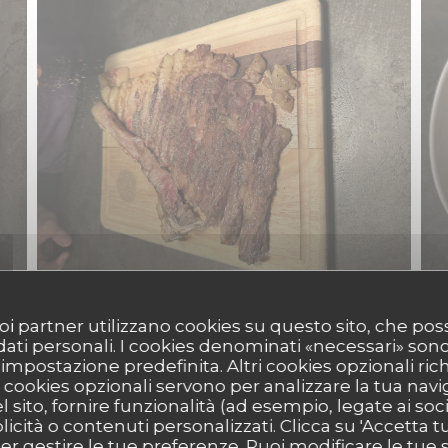
 suoi partner utilizzano cookies su questo sito, che 
 dati personali. I cookies denominati «necessari» son
r impostazione predefinita. Altri cookies opzionali ric
cookies opzionali servono per analizzare la tua nav
l sito, fornire funzionalità (ad esempio, legate ai soc
icità o contenuti personalizzati. Clicca su 'Accetta tutt
per gestire le tue preferenze. Puoi modificare le tue s