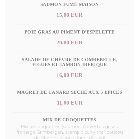
SAUMON FUMÉ MAISON
15,00 EUR
FOIE GRAS AU PIMENT D'ESPELETTE
20,00 EUR
SALADE DE CHÈVRE DE COMBEBELLE,
FIGUES ET JAMBON IBÉRIQUE
16,00 EUR
MAGRET DE CANARD SÉCHÉ AUX 5 ÉPICES
11,00 EUR
MIX DE CROQUETTES
Mix de croquettes (saumon, crevettes grises,
fromage Grimbergen, scampic curry thaï, coucou
de Malines, blend (Duroc d’olive))