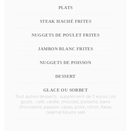
PLATS
STEAK HACHÉ FRITES
NUGGETS DE POULET FRITES
JAMBON BLANC FRITES
NUGGETS DE POISSON
DESSERT
GLACE OU SORBET
Tout autres desserts : supplément de 3 euros Les
goûts : café, vanille, chocolat, pistache, barre
chocolatée, passion, cassis, poire, citron, fraise,
caramel beurre salé