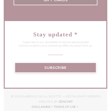
GIFT CARDS
Stay updated
*
Subscribe to our newsletter to receive personalized
communications and marketing offers by email from us.
SUBSCRIBE
© 2026 AUBERGE DE LA SELETTE — RESTAURANT WEBSITE
((OPENS IN A NEW WIND
CREATED BY
ZENCHEF
DISCLAIMER
TERMS OF USE
((OPENS IN A NEW WINDOW))
((OPENS IN A NEW WINDOW)