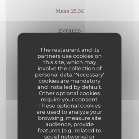
Menu 29,5€
ENTREES
CEVICHE DE POISSON BLANC À L'HUILE
The restaurant and its
D'OLIVE DE L'OULIBO & CERISES
partners use cookies on
this site, which may
SALADE DE CHÈVRE DE COMBEBELLE,
involve the collection of
FIGUES ET JAMBON IBÉRIQUE
personal data. 'Necessary'
cookies are mandatory
PLATS
and installed by default.
Other optional cookies
require your consent.
MOULES GRATINÉES À L'AÏOLI
These optional cookies
are used to analyze your
HAMBURGER BOEUF BLONDE DE GALICE
browsing, measure site
MATURÉ
audience, provide
features (e.g., related to
FILET DE SAUMON GRATINÉ
social networks) or