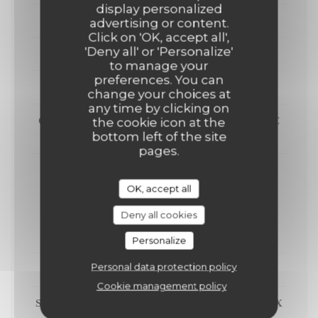
display personalized
DESSERTS
advertising or content.
Click on 'OK, accept all',
'Deny all' or 'Personalize'
PROFITEROLE
to manage your
preferences. You can
TIRAMISU
change your choices at
any time by clicking on
CAFÉ OU THÉ GOURMAND SUPPLÉMENT 4€
the cookie icon at the
bottom left of the site
supplément 4€
pages.
OK, accept all
MENU 49.5€
Deny all cookies
ENTREES
Personalize
Personal data protection policy
FOIE GRAS AU PIMENT D'ESPELETTE
Cookie management policy
SAINT-JACQUES GRATINÉES AUX POIREAUX