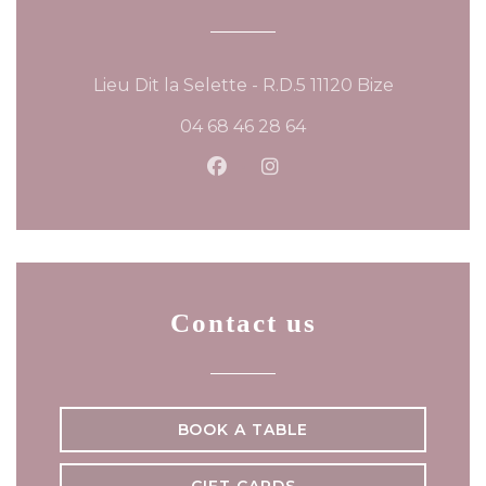
((opens in
Lieu Dit la Selette - R.D.5 11120 Bize
04 68 46 28 64
Facebook ((opens in a new
Instagram ((opens in 
Contact us
BOOK A TABLE