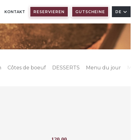
KONTAKT
RESERVIEREN
GUTSCHEINE
DE
n
Côtes de boeuf
DESSERTS
Menu du jour
Menu
120,00