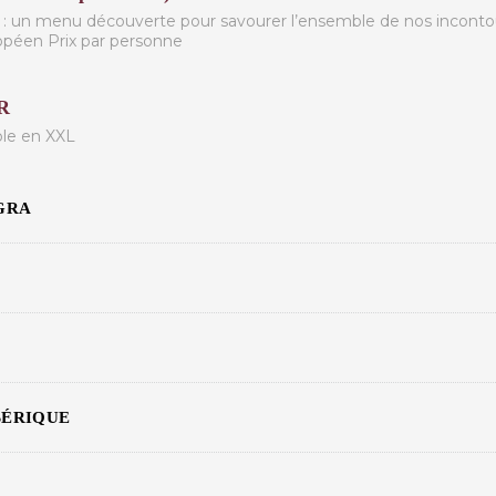
e : un menu découverte pour savourer l’ensemble de nos inconto
opéen Prix par personne
R
ble en XXL
GRA
BÉRIQUE