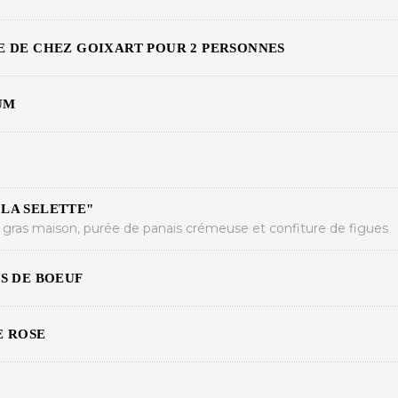
E DE CHEZ GOIXART POUR 2 PERSONNES
UM
LA SELETTE"
e gras maison, purée de panais crémeuse et confiture de figues
S DE BOEUF
E ROSE