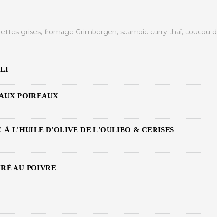
ettes grises, fromage Grimbergen, scampic curry thaï, coucou d
LI
 AUX POIREAUX
 À L'HUILE D'OLIVE DE L'OULIBO & CERISES
RÉ AU POIVRE