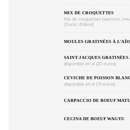
MIX DE CROQUETTES
Mix de croquettes (saumon, crev
(Duroc d’olive))
MOULES GRATINÉES À L'AÏO
SAINT-JACQUES GRATINÉES
disponible en xl (20 euros)
CEVICHE DE POISSON BLANC
disponible en xl (19 euros)
CARPACCIO DE BOEUF MATU
CECINA DE BOEUF WAGYU