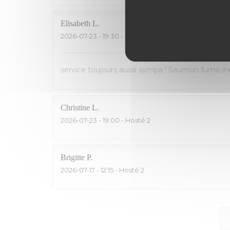
Elisabeth
L
2026-07-23
- 19:30 - Hosté 2
service toujours aussi sympa ! Saumon fumé inég
Christine
L
2026-07-23
- 19:00 - Hosté 2
Brigitte
P
2026-07-17
- 12:15 - Hosté 2