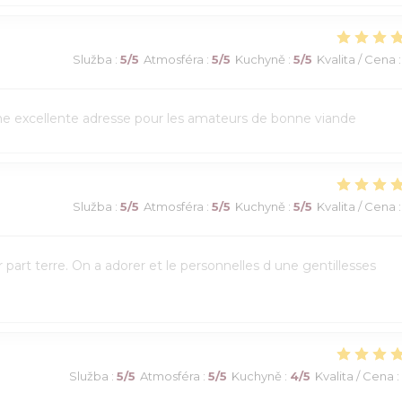
Služba
:
5
/5
Atmosféra
:
5
/5
Kuchyně
:
5
/5
Kvalita / Cena
:
Une excellente adresse pour les amateurs de bonne viande
Služba
:
5
/5
Atmosféra
:
5
/5
Kuchyně
:
5
/5
Kvalita / Cena
:
art terre. On a adorer et le personnelles d une gentillesses
Služba
:
5
/5
Atmosféra
:
5
/5
Kuchyně
:
4
/5
Kvalita / Cena
: