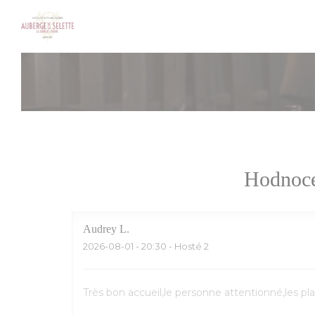
Panel pro správu cookies
Hodnoce
Audrey
L
2026-08-01
- 20:30 - Hosté 2
Très bon accueil,le personne attentionné,les pl