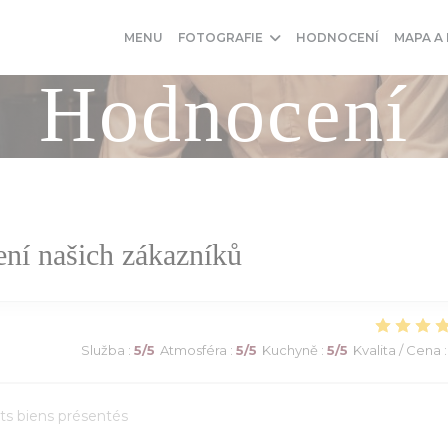
MENU
FOTOGRAFIE
HODNOCENÍ
MAPA A
Hodnocení
ní našich zákazníků
Služba
:
5
/5
Atmosféra
:
5
/5
Kuchyně
:
5
/5
Kvalita / Cena
:
ats biens présentés