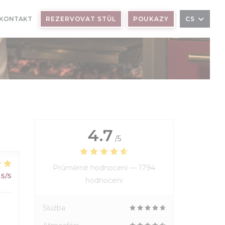
 KONTAKT
REZERVOVAT STŮL
POUKAZY
CS
4.7
/5
Průměrné hodnocení —
1794
5
/5
hodnoceni
Služba