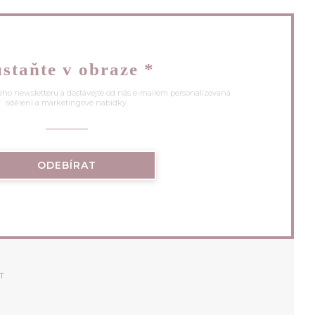
staňte v obraze
*
eho newsletteru a dostávejte od nás e-mailem personalizovaná
sdělení a marketingové nabídky.
ODEBÍRAT
T
)
VŘE SE V NOVÉM OKNĚ))