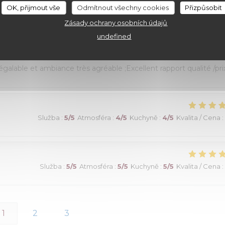
OK, přijmout vše
Odmítnout všechny cookies
Přizpůsobit
Zásady ochrany osobních údajů
Služba
:
5
/5
Atmosféra
:
5
/5
Kuchyně
:
5
/5
Kvalita / Cena
:
undefined
alable et ambiance très agréable ;Excellent rapport qualité /prix
Služba
:
5
/5
Atmosféra
:
4
/5
Kuchyně
:
4
/5
Kvalita / Cena
:
Služba
:
5
/5
Atmosféra
:
5
/5
Kuchyně
:
5
/5
Kvalita / Cena
:
1
2
3