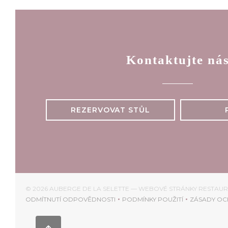
Kontaktujte ná
REZERVOVAT STŮL
© 2026 AUBERGE DE LA SELETTE — WEBOVÉ STRÁNKY RESTAU
ODMÍTNUTÍ ODPOVĚDNOSTI
PODMÍNKY POUŽITÍ
ZÁSADY OC
((OTEVŘE SE V NOVÉM OKNĚ))
((OTEVŘE SE V NOVÉM 