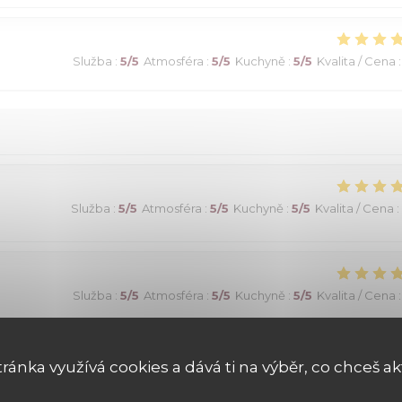
Služba
:
5
/5
Atmosféra
:
5
/5
Kuchyně
:
5
/5
Kvalita / Cena
:
Služba
:
5
/5
Atmosféra
:
5
/5
Kuchyně
:
5
/5
Kvalita / Cena
:
Služba
:
5
/5
Atmosféra
:
5
/5
Kuchyně
:
5
/5
Kvalita / Cena
:
its! Un choix exceptionnel de viandes maturees...avec aussi des
tránka využívá cookies a dává ti na výběr, co chceš ak
). Vins fins. Une très belle adresse!