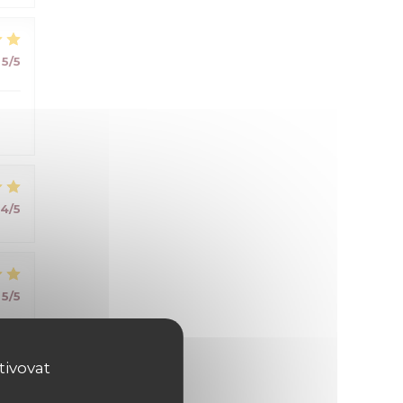
5
/5
4
/5
5
/5
tivovat