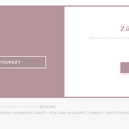
Zů
s
Přihlaste se k odběru naš
POUKAZY
((OTEVŘE SE V NOVÉM OKNĚ))
RACE BYLY VYTVOŘENY
ZENCHEF
HRANY OSOBNÍCH ÚDAJŮ
POLITIKA OHLEDNĚ COOKIES
PRISTUPNOS
OKNĚ))
((OTEVŘE SE V NOVÉM OKNĚ))
((OTEVŘE SE V NOVÉM OKNĚ)
((OTE