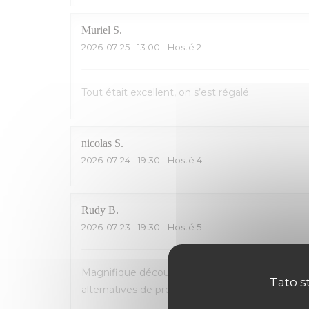
Muriel
S
2026-07-25
- 13:00 - Hosté 2
Tout était excellent, on s’est régalé.
nicolas
S
2026-07-24
- 19:30 - Hosté 4
Rudy
B
2026-07-23
- 19:30 - Hosté 5
Magnifique découverte! Accueil et service parfa
Tato s
alternatives de premier choix (homard, poisson...