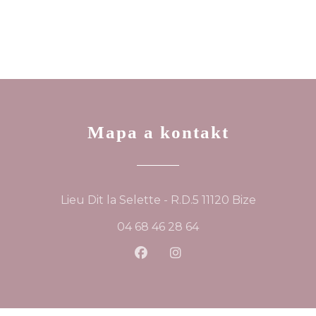
Mapa a kontakt
((otevře s
Lieu Dit la Selette - R.D.5 11120 Bize
04 68 46 28 64
Facebook ((otevře se v nov
Instagram ((otevře se