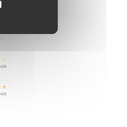
5
/5
 .
4
/5
4
/5