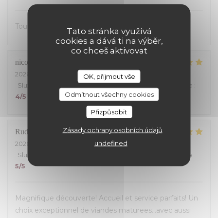
Tout était excellent, on s’est régalé.
Tato stránka využívá
cookies a dává ti na výběr,
co chceš aktivovat
nicolas
S
2026-07-24
- 19:30 - Hosté 4
OK, přijmout vše
Služba
:
5
/5
Atmosféra
:
5
/5
Kuchyně
:
5
/5
Kvalita / Cena
:
Odmítnout všechny cookies
4
/5
Přizpůsobit
Zásady ochrany osobních údajů
Rudy
B
undefined
2026-07-23
- 19:30 - Hosté 5
Služba
:
5
/5
Atmosféra
:
5
/5
Kuchyně
:
5
/5
Kvalita / Cena
:
5
/5
Magnifique découverte! Accueil et service parfaits! Un
choix exceptionnel de viandes maturees...avec aussi