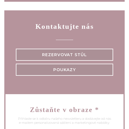
Kontaktujte nás
REZERVOVAT STŮL
POUKAZY
Zůstaňte v obraze
*
Přihlaste se k odběru našeho newsletteru a dostávejte od nás
e-mailem personalizovaná sdělení a marketingové nabídky.