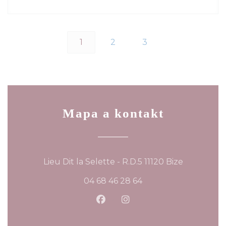
1
2
3
Mapa a kontakt
((otevře s
Lieu Dit la Selette - R.D.5 11120 Bize
04 68 46 28 64
Facebook ((otevře se v nov
Instagram ((otevře se