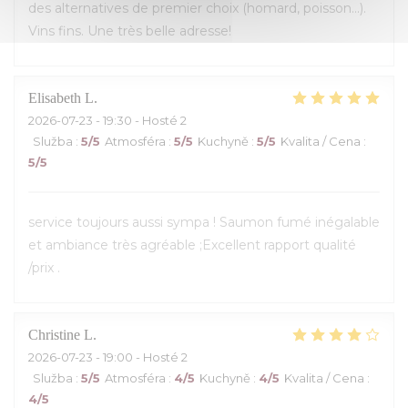
des alternatives de premier choix (homard, poisson...).
Vins fins. Une très belle adresse!
Elisabeth
L
2026-07-23
- 19:30 - Hosté 2
Služba
:
5
/5
Atmosféra
:
5
/5
Kuchyně
:
5
/5
Kvalita / Cena
:
5
/5
service toujours aussi sympa ! Saumon fumé inégalable
et ambiance très agréable ;Excellent rapport qualité
/prix .
Christine
L
2026-07-23
- 19:00 - Hosté 2
Služba
:
5
/5
Atmosféra
:
4
/5
Kuchyně
:
4
/5
Kvalita / Cena
:
4
/5