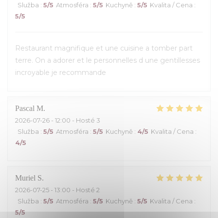
Služba
:
5
/5
Atmosféra
:
5
/5
Kuchyně
:
5
/5
Kvalita / Cena
:
5
/5
Restaurant magnifique et une cuisine a tomber part
terre. On a adorer et le personnelles d une gentillesses
incroyable je recommande
Pascal
M
2026-07-26
- 12:00 - Hosté 3
Služba
:
5
/5
Atmosféra
:
5
/5
Kuchyně
:
4
/5
Kvalita / Cena
:
4
/5
Muriel
S
2026-07-25
- 13:00 - Hosté 2
Služba
:
5
/5
Atmosféra
:
5
/5
Kuchyně
:
5
/5
Kvalita / Cena
:
5
/5