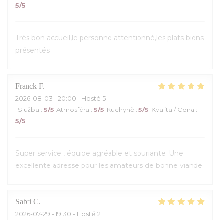
5
/5
Très bon accueil,le personne attentionné,les plats biens
présentés
Franck
F
2026-08-03
- 20:00 - Hosté 5
Služba
:
5
/5
Atmosféra
:
5
/5
Kuchyně
:
5
/5
Kvalita / Cena
:
5
/5
Super service , équipe agréable et souriante. Une
excellente adresse pour les amateurs de bonne viande
Sabri
C
2026-07-29
- 19:30 - Hosté 2