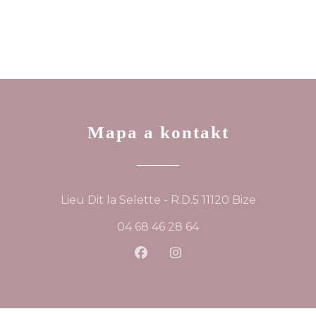
Mapa a kontakt
((otevře s
Lieu Dit la Selette - R.D.5 11120 Bize
04 68 46 28 64
Facebook ((otevře se v nov
Instagram ((otevře se