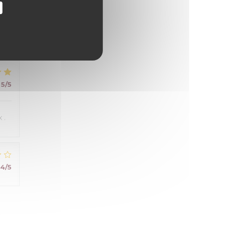
5
/5
 .
4
/5