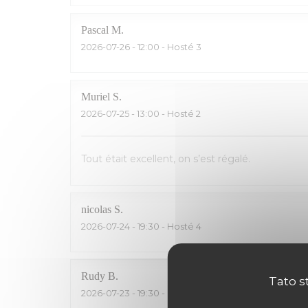
Pascal
M
2026-07-26
- 12:00 - Hosté 3
Muriel
S
2026-07-25
- 13:00 - Hosté 2
Tout était excellent, on s’est régalé.
nicolas
S
2026-07-24
- 19:30 - Hosté 4
Rudy
B
Tato s
2026-07-23
- 19:30 - Hosté 5