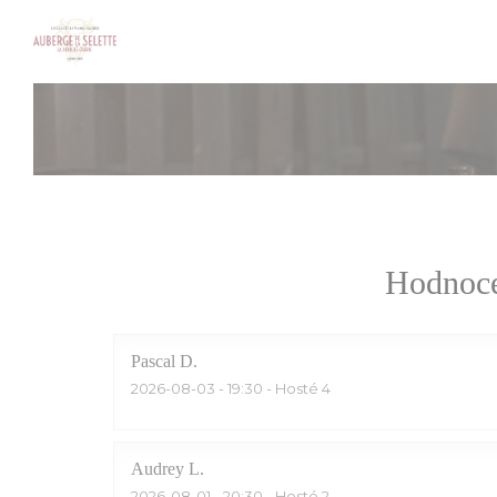
Panel pro správu cookies
Hodnoce
Pascal
D
2026-08-03
- 19:30 - Hosté 4
Audrey
L
2026-08-01
- 20:30 - Hosté 2