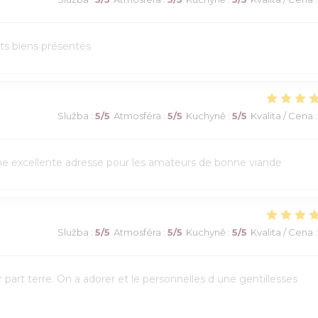
ats biens présentés
Služba
:
5
/5
Atmosféra
:
5
/5
Kuchyně
:
5
/5
Kvalita / Cena
:
Une excellente adresse pour les amateurs de bonne viande
Služba
:
5
/5
Atmosféra
:
5
/5
Kuchyně
:
5
/5
Kvalita / Cena
:
art terre. On a adorer et le personnelles d une gentillesses