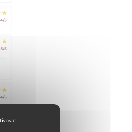
4
/5
5
/5
4
/5
tivovat
5
/5