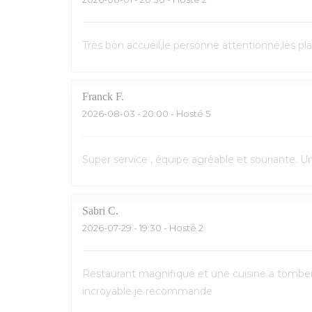
Très bon accueil,le personne attentionné,les pl
Franck
F
2026-08-03
- 20:00 - Hosté 5
Super service , équipe agréable et souriante. 
Sabri
C
2026-07-29
- 19:30 - Hosté 2
Restaurant magnifique et une cuisine a tomber p
incroyable je recommande