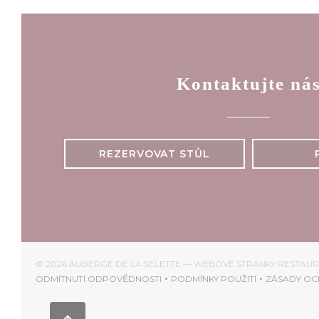
Kontaktujte ná
REZERVOVAT STŮL
© 2026 AUBERGE DE LA SELETTE — WEBOVÉ STRÁNKY RESTAU
ODMÍTNUTÍ ODPOVĚDNOSTI
PODMÍNKY POUŽITÍ
ZÁSADY OC
((OTEVŘE SE V NOVÉM OKNĚ))
((OTEVŘE SE V NOVÉM 