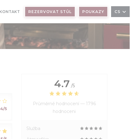
 KONTAKT
REZERVOVAT STŮL
POUKAZY
CS
4.7
/5
Průměrné hodnocení —
1796
4
/5
hodnoceni
Služba
5
/5