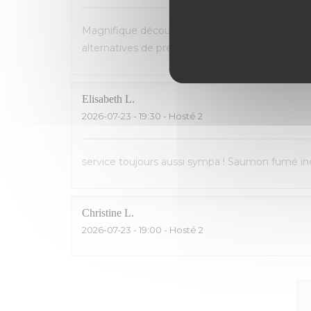
Magnifique découverte! Accueil et service parfa
alternatives de premier choix (homard, poisson...
Elisabeth
L
2026-07-23
- 19:30 - Hosté 2
service toujours aussi sympa ! Saumon fumé inég
Christine
L
2026-07-23
- 19:00 - Hosté 2