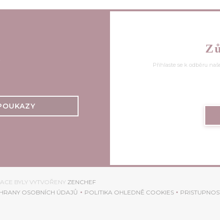
Zů
s
Přihlaste se k odběru naš
POUKAZY
((OTEVŘE SE V NOVÉM OKNĚ))
RACE BYLY VYTVOŘENY
ZENCHEF
HRANY OSOBNÍCH ÚDAJŮ
POLITIKA OHLEDNĚ COOKIES
PRISTUPNOS
OKNĚ))
((OTEVŘE SE V NOVÉM OKNĚ))
((OTEVŘE SE V NOVÉM OKNĚ)
((OTE