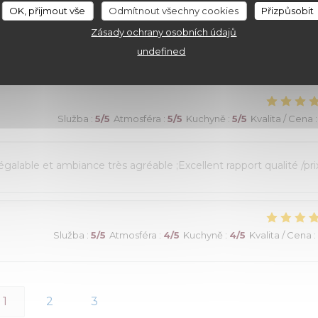
OK, přijmout vše
Odmítnout všechny cookies
Přizpůsobit
its! Un choix exceptionnel de viandes maturees...avec aussi des
Zásady ochrany osobních údajů
). Vins fins. Une très belle adresse!
undefined
Služba
:
5
/5
Atmosféra
:
5
/5
Kuchyně
:
5
/5
Kvalita / Cena
:
alable et ambiance très agréable ;Excellent rapport qualité /prix
Služba
:
5
/5
Atmosféra
:
4
/5
Kuchyně
:
4
/5
Kvalita / Cena
:
1
2
3