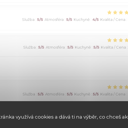
Služba
:
5
/5
Atmosféra
:
5
/5
Kuchyně
:
4
/5
Kvalita / Cena
:
Služba
:
5
/5
Atmosféra
:
5
/5
Kuchyně
:
5
/5
Kvalita / Cena
:
Služba
:
5
/5
Atmosféra
:
5
/5
Kuchyně
:
5
/5
Kvalita / Cena
:
tránka využívá cookies a dává ti na výběr, co chceš ak
Služba
:
5
/5
Atmosféra
:
5
/5
Kuchyně
:
5
/5
Kvalita / Cena
: