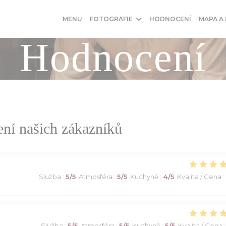
MENU
FOTOGRAFIE
HODNOCENÍ
MAPA A
Hodnocení
ní našich zákazníků
Služba
:
5
/5
Atmosféra
:
5
/5
Kuchyně
:
4
/5
Kvalita / Cena
:
Služba
:
5
/5
Atmosféra
:
5
/5
Kuchyně
:
5
/5
Kvalita / Cena
: