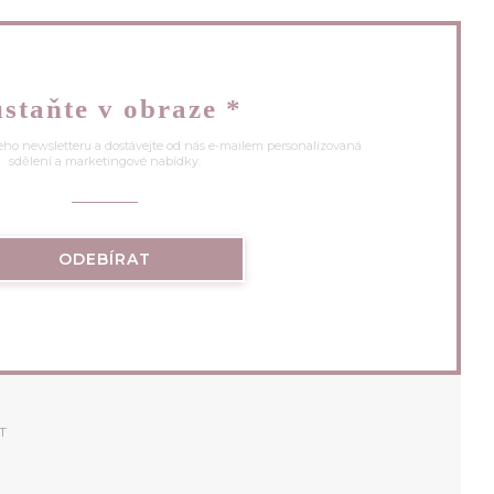
staňte v obraze
*
eho newsletteru a dostávejte od nás e-mailem personalizovaná
sdělení a marketingové nabídky.
ODEBÍRAT
T
)
VŘE SE V NOVÉM OKNĚ))